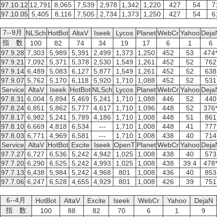
97.10.12
12,791
8,065
7,539
2,978
1,342
1,220
427
54
7
97.10.05
5,405
8,116
7,505
2,734
1,373
1,250
427
54
6
7--9月
NLSch
HotBot
AltaV
Iseek
Lycos
Planet
WebCr
Yahoo
Deja
指 数
100
82
74
34
19
17
6
1
6
97.9.28
7,303
5,989
5,391
2,499
1,373
1,250
452
53
474
97.9.21
7,092
5,371
5,378
2,530
1,549
1,261
452
52
762
97.9.14
6,489
5,083
6,127
5,877
1,549
1,261
452
52
638
97.9.07
5,762
5,170
6,118
5,920
1,710
1,088
452
52
531
Service
AltaV
Iseek
HotBot
NLSch
Lycos
Planet
WebCr
Yahoo
Deja
97.8.31
6,004
5,894
5,469
5,241
1,710
1,088
446
52
440
97.8.24
6,851
5,862
5,777
4,617
1,710
1,096
448
52
376
97.8.17
6,982
5,241
5,789
4,186
1,710
1,008
448
51
861
97.8.10
6,669
4,818
6,534
---
1,710
1,008
448
41
777
97.8.03
6,771
4,969
6,581
---
1,710
1,008
438
40
714
Service
AltaV
HotBot
Excite
Iseek
OpenT
Planet
WebCr
Yahoo
Deja
97.7.27
6,727
6,536
5,242
4,942
1,025
1,008
438
40
573
97.7.20
6,290
6,525
5,242
4,993
1,025
1,008
438
39.4
478
97.7.13
6,438
5,984
5,242
4,968
801
1,008
436
40
853
97.7.06
6,247
6,528
4,655
4,929
801
1,008
426
39
751
6--4月
HotBot
AltaV
Excite
Iseek
WebCr
Yahoo
DejaN
指 数
100
88
82
70
6
1
9