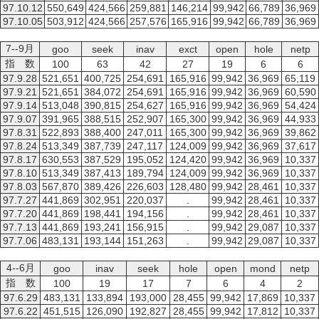
97.10.12
550,649
424,566
259,881
146,214
99,942
66,789
36,969
97.10.05
503,912
424,566
257,576
165,916
99,942
66,789
36,969
7--9月
goo
seek
inav
exct
open
hole
netp
指 数
100
63
42
27
19
6
6
97.9.28
521,651
400,725
254,691
165,916
99,942
36,969
65,119
97.9.21
521,651
384,072
254,691
165,916
99,942
36,969
60,590
97.9.14
513,048
390,815
254,627
165,916
99,942
36,969
54,424
97.9.07
391,965
388,515
252,907
165,300
99,942
36,969
44,933
97.8.31
522,893
388,400
247,011
165,300
99,942
36,969
39,862
97.8.24
513,349
387,739
247,117
124,009
99,942
36,969
37,617
97.8.17
630,553
387,529
195,052
124,420
99,942
36,969
10,337
97.8.10
513,349
387,413
189,794
124,009
99,942
36,969
10,337
97.8.03
567,870
389,426
226,603
128,480
99,942
28,461
10,337
97.7.27
441,869
302,951
220,037
.
99,942
28,461
10,337
97.7.20
441,869
198,441
194,156
.
99,942
28,461
10,337
97.7.13
441,869
193,241
156,915
.
99,942
29,087
10,337
97.7.06
483,131
193,144
151,263
.
99,942
29,087
10,337
4--6月
goo
inav
seek
hole
open
mond
netp
指 数
100
19
17
7
6
4
2
97.6.29
483,131
133,894
193,000
28,455
99,942
17,869
10,337
97.6.22
451,515
126,090
192,827
28,455
99,942
17,812
10,337