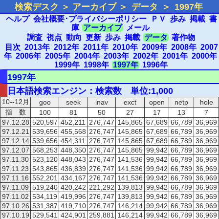
検索デスク ＞ アーカイブ ＞
データ
＞
1997年
ヘルプ
会社概要･プライバシーポリシー
ＰＶ
歩み
掲載
書
庫
アーカイブ
メール
調査
視点
動向
更新
歩み
掲載
データ
著作物
目次
2013年
2012年
2011年
2010年
2009年
2008年
2007
年
2006年
2005年
2004年
2003年
2002年
2001年
2000年
1999年
1998年
1997年
1996年
1997年
日本語検索エンジン：検索数 単位:1,000
10--12月
goo
seek
inav
exct
open
netp
hole
指 数
100
81
50
27
17
13
7
97.12.28
520,597
452,211
276,747
145,865
67,689
66,789
36,969
97.12.21
539,656
455,568
276,747
145,865
67,689
66,789
36,969
97.12.14
539,656
454,311
276,747
145,865
67,689
66,789
36,969
97.12.07
568,253
448,350
276,747
145,865
99,942
66,789
36,969
97.11.30
523,120
448,043
276,747
141,536
99,942
66,789
36,969
97.11.23
543,865
436,839
276,747
141,536
99,942
66,789
36,969
97.11.16
552,201
434,167
276,747
141,536
99,942
66,789
36,969
97.11.09
519,240
420,242
221,292
139,813
99,942
66,789
36,969
97.11.02
534,119
419,996
276,747
139,813
99,942
66,789
36,969
97.10.26
531,387
419,710
276,747
146,214
99,942
66,789
36,969
97.10.19
529,541
424,901
259,881
146,214
99,942
66,789
36,969