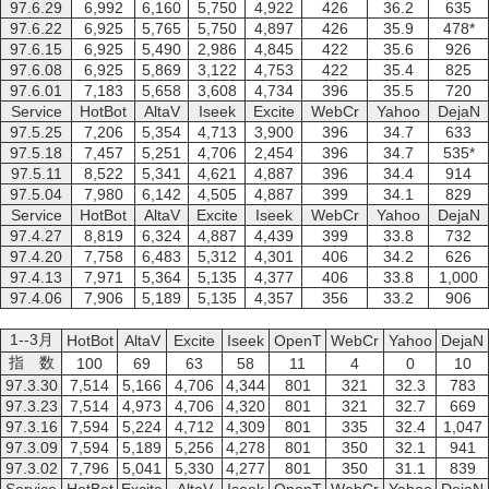
97.6.29
6,992
6,160
5,750
4,922
426
36.2
635
97.6.22
6,925
5,765
5,750
4,897
426
35.9
478*
97.6.15
6,925
5,490
2,986
4,845
422
35.6
926
97.6.08
6,925
5,869
3,122
4,753
422
35.4
825
97.6.01
7,183
5,658
3,608
4,734
396
35.5
720
Service
HotBot
AltaV
Iseek
Excite
WebCr
Yahoo
DejaN
97.5.25
7,206
5,354
4,713
3,900
396
34.7
633
97.5.18
7,457
5,251
4,706
2,454
396
34.7
535*
97.5.11
8,522
5,341
4,621
4,887
396
34.4
914
97.5.04
7,980
6,142
4,505
4,887
399
34.1
829
Service
HotBot
AltaV
Excite
Iseek
WebCr
Yahoo
DejaN
97.4.27
8,819
6,324
4,887
4,439
399
33.8
732
97.4.20
7,758
6,483
5,312
4,301
406
34.2
626
97.4.13
7,971
5,364
5,135
4,377
406
33.8
1,000
97.4.06
7,906
5,189
5,135
4,357
356
33.2
906
1--3月
HotBot
AltaV
Excite
Iseek
OpenT
WebCr
Yahoo
DejaN
指 数
100
69
63
58
11
4
0
10
97.3.30
7,514
5,166
4,706
4,344
801
321
32.3
783
97.3.23
7,514
4,973
4,706
4,320
801
321
32.7
669
97.3.16
7,594
5,224
4,712
4,309
801
335
32.4
1,047
97.3.09
7,594
5,189
5,256
4,278
801
350
32.1
941
97.3.02
7,796
5,041
5,330
4,277
801
350
31.1
839