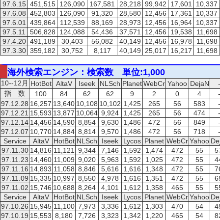
97.6.15
451,515
126,090
167,581
28,218
99,942
17,601
10,337
97.6.08
452,803
126,090
91,320
28,580
12,456
17,361
10,337
97.6.01
439,864
112,539
88,169
28,973
12,456
16,964
10,337
97.5.11
506,828
124,088
54,436
37,571
12,456
19,538
11,698
97.4.20
491,189
30,403
56,082
40,149
12,456
16,978
11,698
97.3.30
359,182
30,752
8,117
40,149
25,017
16,217
11,698
海外検索エンジン：検索数 単位:1,000
10--12月
HotBot
AltaV
Iseek
NLSch
Planet
WebCr
Yahoo
DejaN
指 数
100
84
62
62
9
2
0
4
97.12.28
16,257
13,640
10,108
10,102
1,425
265
56
583
97.12.21
15,593
13,877
10,064
9,924
1,425
265
56
474
97.12.14
14,456
14,590
8,854
9,630
1,486
472
56
849
97.12.07
10,770
14,884
8,814
9,570
1,486
472
56
718
Service
AltaV
HotBot
NLSch
Iseek
Lycos
Planet
WebCr
Yahoo
De
97.11.30
14,816
11,121
9,344
7,146
1,592
1,474
472
55
5
97.11.23
14,460
11,009
9,020
5,963
1,592
1,025
472
55
4
97.11.16
14,893
11,058
8,846
5,616
1,616
1,348
472
55
7
97.11.09
15,335
10,997
8,550
4,978
1,616
1,351
472
55
6
97.11.02
15,746
10,688
8,264
4,101
1,612
1,358
465
55
5
Service
AltaV
HotBot
NLSch
Iseek
Lycos
Planet
WebCr
Yahoo
De
97.10.26
15,945
11,100
7,973
3,336
1,612
1,303
470
54
4
97.10.19
15,553
8,180
7,726
3,323
1,342
1,220
465
54
8