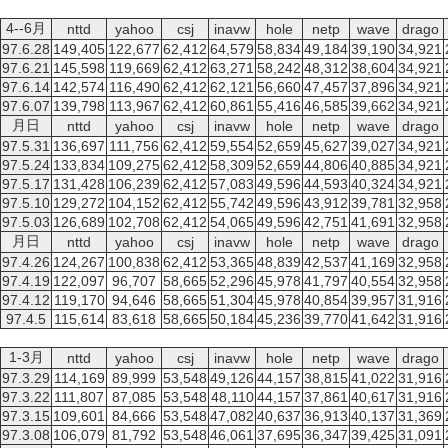
4--6月
nttd
yahoo
csj
inavw
hole
netp
wave
drago
97.6.28
149,405
122,677
62,412
64,579
58,834
49,184
39,190
34,921
97.6.21
145,598
119,669
62,412
63,271
58,242
48,312
38,604
34,921
97.6.14
142,574
116,490
62,412
62,121
56,660
47,457
37,896
34,921
97.6.07
139,798
113,967
62,412
60,861
55,416
46,585
39,662
34,921
月日
nttd
yahoo
csj
inavw
hole
netp
wave
drago
97.5.31
136,697
111,756
62,412
59,554
52,659
45,627
39,027
34,921
97.5.24
133,834
109,275
62,412
58,309
52,659
44,806
40,885
34,921
97.5.17
131,428
106,239
62,412
57,083
49,596
44,593
40,324
34,921
97.5.10
129,272
104,152
62,412
55,742
49,596
43,912
39,781
32,958
97.5.03
126,689
102,708
62,412
54,065
49,596
42,751
41,691
32,958
月日
nttd
yahoo
csj
inavw
hole
netp
wave
drago
97.4.26
124,267
100,838
62,412
53,365
48,839
42,537
41,169
32,958
97.4.19
122,097
96,707
58,665
52,296
45,978
41,797
40,554
32,958
97.4.12
119,170
94,646
58,665
51,304
45,978
40,854
39,957
31,916
97.4.5
115,614
83,618
58,665
50,184
45,236
39,770
41,642
31,916
1-3月
nttd
yahoo
csj
inavw
hole
netp
wave
drago
97.3.29
114,169
89,999
53,548
49,126
44,157
38,815
41,022
31,916
97.3.22
111,807
87,085
53,548
48,110
44,157
37,861
40,617
31,916
97.3.15
109,601
84,666
53,548
47,082
40,637
36,913
40,137
31,369
97.3.08
106,079
81,792
53,548
46,061
37,695
36,347
39,425
31,091