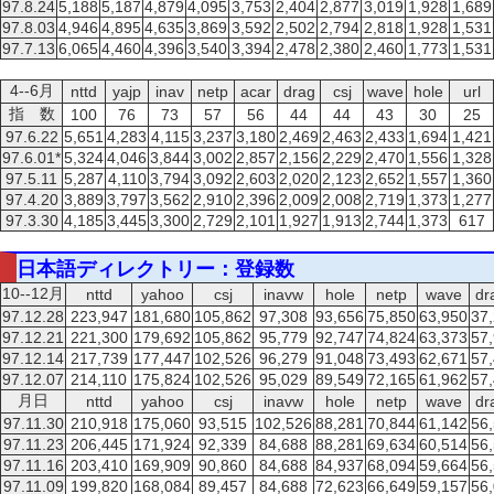
97.8.24
5,188
5,187
4,879
4,095
3,753
2,404
2,877
3,019
1,928
1,689
97.8.03
4,946
4,895
4,635
3,869
3,592
2,502
2,794
2,818
1,928
1,531
97.7.13
6,065
4,460
4,396
3,540
3,394
2,478
2,380
2,460
1,773
1,531
4--6月
nttd
yajp
inav
netp
acar
drag
csj
wave
hole
url
指 数
100
76
73
57
56
44
44
43
30
25
97.6.22
5,651
4,283
4,115
3,237
3,180
2,469
2,463
2,433
1,694
1,421
97.6.01*
5,324
4,046
3,844
3,002
2,857
2,156
2,229
2,470
1,556
1,328
97.5.11
5,287
4,110
3,794
3,092
2,603
2,020
2,123
2,652
1,557
1,360
97.4.20
3,889
3,797
3,562
2,910
2,396
2,009
2,008
2,719
1,373
1,277
97.3.30
4,185
3,445
3,300
2,729
2,101
1,927
1,913
2,744
1,373
617
日本語ディレクトリー：登録数
10--12月
nttd
yahoo
csj
inavw
hole
netp
wave
dr
97.12.28
223,947
181,680
105,862
97,308
93,656
75,850
63,950
37
97.12.21
221,300
179,692
105,862
95,779
92,747
74,824
63,373
57
97.12.14
217,739
177,447
102,526
96,279
91,048
73,493
62,671
57
97.12.07
214,110
175,824
102,526
95,029
89,549
72,165
61,962
57
月日
nttd
yahoo
csj
inavw
hole
netp
wave
dr
97.11.30
210,918
175,060
93,515
102,526
88,281
70,844
61,142
56
97.11.23
206,445
171,924
92,339
84,688
88,281
69,634
60,514
56
97.11.16
203,410
169,909
90,860
84,688
84,937
68,094
59,664
56
97.11.09
199,820
168,084
89,457
84,688
72,623
66,649
59,157
56