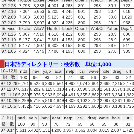
Service
HotBot
Excite
AltaV
Iseek
OpenT
WebCr
Yahoo
DejaN
97.2.23
7,796
5,338
4,901
4,263
801
293
30.7
723
97.2.16
7,064
5,653
5,205
4,245
801
293
30.4
618
97.2.09
7,603
5,893
5,123
4,225
801
293
30.0
1,020
97.2.02
7,799
5,907
4,922
4,225
800
293
29.2
968
Service
Excite
AltaV
HotBot
Iseek
OpenT
WebCr
Yahoo
DejaN
97.1.26
5,907
4,910
4,616
4,212
800
293
28.9
800
97.1.19
5,177
5,041
7,861
4,153
800
293
28.9
699
97.1.12
5,177
4,907
8,302
4,153
800
293
28.6
511
97.1.05
4,924
4,945
7,488
4,153
800
293
27.8
935
日本語ディレクトリー：検索数 単位:1,000
10--12月
nttd
inav
yajp
acar
netp
csj
wave
hole
drag
url
指 数
100
96
93
82
74
60
56
39
33
32
97.12.28
6,761
6,522
6,289
5,561
4,993
4,074
3,801
2,668
2,215
2,173
97.12.07
6,517
6,282
6,115
5,310
4,743
3,590
3,988
2,561
3,370
1,982
97.11.16
5,239
5,976
5,963
5,094
4,491
3,355
3,862
2,097
3,334
1,982
97.10.26
5,299
5,715
5,819
4,849
4,309
3,102
3,782
2,097
3,261
1,887
97.10.5
5,432
5,416
5,652
4,594
4,159
3,292
3,680
2,097
3,188
1,725
7--9月
nttd
yajp
inav
acar
netp
csj
drag
wave
hole
url
指 数
100
99
93
78
72
65
56
55
38
31
97.9.14
5,511
5,432
5,131
4,280
3,957
3,562
3,084
3,019
2,087
1,725