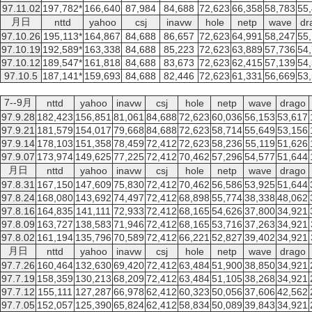
97.11.02
197,782*
166,640
87,984
84,688
72,623
66,358
58,783
55
月日
nttd
yahoo
csj
inavw
hole
netp
wave
dr
97.10.26
195,113*
164,867
84,688
86,657
72,623
64,991
58,247
55
97.10.19
192,589*
163,338
84,688
85,223
72,623
63,889
57,736
54
97.10.12
189,547*
161,818
84,688
83,673
72,623
62,415
57,139
54
97.10.5
187,141*
159,693
84,688
82,446
72,623
61,331
56,669
53
7--9月
nttd
yahoo
inavw
csj
hole
netp
wave
drago
97.9.28
182,423
156,851
81,061
84,688
72,623
60,036
56,153
53,617
97.9.21
181,579
154,017
79,668
84,688
72,623
58,714
55,649
53,156
97.9.14
178,103
151,358
78,459
72,412
72,623
58,236
55,119
51,626
97.9.07
173,974
149,625
77,225
72,412
70,462
57,296
54,577
51,644
月日
nttd
yahoo
inavw
csj
hole
netp
wave
drago
97.8.31
167,150
147,609
75,830
72,412
70,462
56,586
53,925
51,644
97.8.24
168,080
143,692
74,497
72,412
68,898
55,774
38,338
48,062
97.8.16
164,835
141,111
72,933
72,412
68,165
54,626
37,800
34,921
97.8.09
163,727
138,583
71,946
72,412
68,165
53,716
37,263
34,921
97.8.02
161,194
135,796
70,589
72,412
66,221
52,827
39,402
34,921
月日
nttd
yahoo
inavw
csj
hole
netp
wave
drago
97.7.26
160,464
132,630
69,420
72,412
63,484
51,900
38,850
34,921
97.7.19
158,359
130,213
68,209
72,412
63,484
51,105
38,268
34,921
97.7.12
155,111
127,287
66,978
62,412
60,323
50,056
37,606
42,562
97.7.05
152,057
125,390
65,824
62,412
58,834
50,089
39,843
34,921