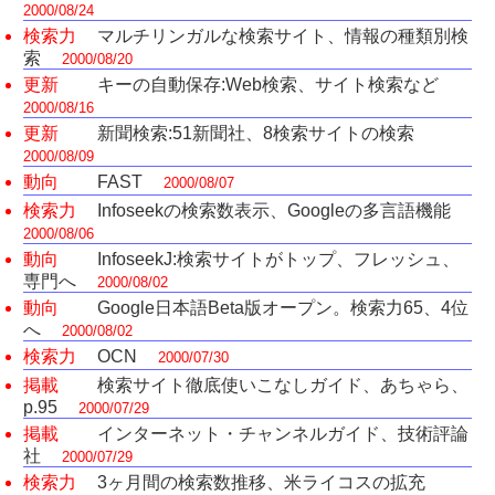
2000/08/24
検索力
マルチリンガルな検索サイト、情報の種類別検
索
2000/08/20
更新
キーの自動保存:Web検索、サイト検索など
2000/08/16
更新
新聞検索:51新聞社、8検索サイトの検索
2000/08/09
動向
FAST
2000/08/07
検索力
Infoseekの検索数表示、Googleの多言語機能
2000/08/06
動向
InfoseekJ:検索サイトがトップ、フレッシュ、
専門へ
2000/08/02
動向
Google日本語Beta版オープン。検索力65、4位
へ
2000/08/02
検索力
OCN
2000/07/30
掲載
検索サイト徹底使いこなしガイド、あちゃら、
p.95
2000/07/29
掲載
インターネット・チャンネルガイド、技術評論
社
2000/07/29
検索力
3ヶ月間の検索数推移、米ライコスの拡充