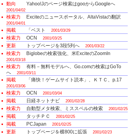
動向
Yahoo!Jのページ検索はgooからGoogleへ
2001/04/02
検索力
Exciteのニュースポータル、AltaVistaの翻訳
2001/04/01
掲載
「ベスト
2001/03/29
検索力
OCN
2001/03/25
更新
トップページを3段5列へ
2001/03/22
検索力
Biglobeの検索強化、米ExciteのZoomIn
2001/03/18
検索力
有料－無料モデルへ、Go.comの検索はGoTo
へ
2001/03/11
掲載
「痛快！ゲームサイト読本」、ＫＴＣ、p.17
2001/03/06
検索力
OCN
2001/03/04
掲載
日経ネットナビ
2001/02/28
検索力
自動型メタ検索、ミススペルの検索
2001/02/25
掲載
タッチＰＣ
2001/02/25
掲載
PCJapan
2001/02/25
更新
トップページを横800に拡張
2001/02/23