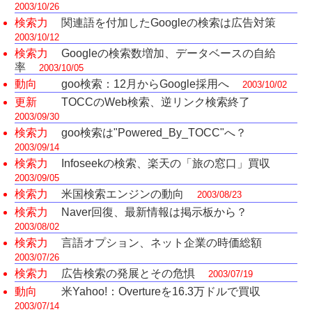
2003/10/26
検索力
関連語を付加したGoogleの検索は広告対策
2003/10/12
検索力
Googleの検索数増加、データベースの自給
率
2003/10/05
動向
goo検索：12月からGoogle採用へ
2003/10/02
更新
TOCCのWeb検索、逆リンク検索終了
2003/09/30
検索力
goo検索は"Powered_By_TOCC"へ？
2003/09/14
検索力
Infoseekの検索、楽天の「旅の窓口」買収
2003/09/05
検索力
米国検索エンジンの動向
2003/08/23
検索力
Naver回復、最新情報は掲示板から？
2003/08/02
検索力
言語オプション、ネット企業の時価総額
2003/07/26
検索力
広告検索の発展とその危惧
2003/07/19
動向
米Yahoo!：Overtureを16.3万ドルで買収
2003/07/14