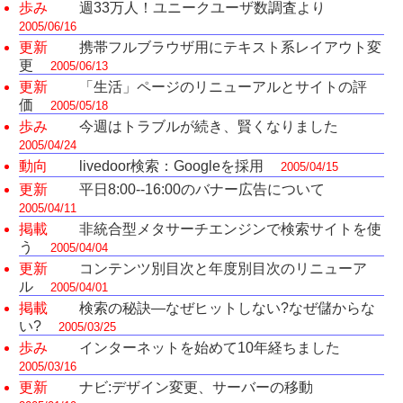
歩み
週33万人！ユニークユーザ数調査より
2005/06/16
更新
携帯フルブラウザ用にテキスト系レイアウト変
更
2005/06/13
更新
「生活」ページのリニューアルとサイトの評
価
2005/05/18
歩み
今週はトラブルが続き、賢くなりました
2005/04/24
動向
livedoor検索：Googleを採用
2005/04/15
更新
平日8:00--16:00のバナー広告について
2005/04/11
掲載
非統合型メタサーチエンジンで検索サイトを使
う
2005/04/04
更新
コンテンツ別目次と年度別目次のリニューア
ル
2005/04/01
掲載
検索の秘訣―なぜヒットしない?なぜ儲からな
い?
2005/03/25
歩み
インターネットを始めて10年経ちました
2005/03/16
更新
ナビ:デザイン変更、サーバーの移動