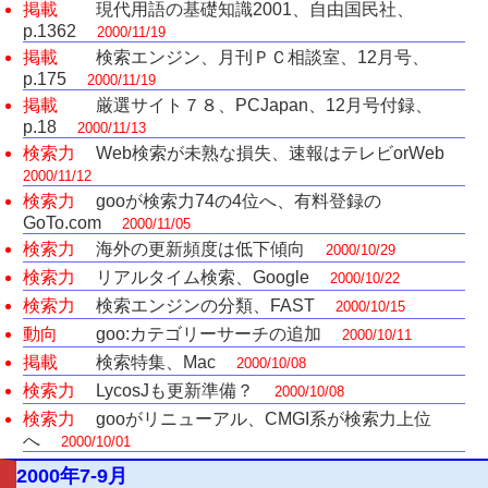
掲載
現代用語の基礎知識2001、自由国民社、
p.1362
2000/11/19
掲載
検索エンジン、月刊ＰＣ相談室、12月号、
p.175
2000/11/19
掲載
厳選サイト７８、PCJapan、12月号付録、
p.18
2000/11/13
検索力
Web検索が未熟な損失、速報はテレビorWeb
2000/11/12
検索力
gooが検索力74の4位へ、有料登録の
GoTo.com
2000/11/05
検索力
海外の更新頻度は低下傾向
2000/10/29
検索力
リアルタイム検索、Google
2000/10/22
検索力
検索エンジンの分類、FAST
2000/10/15
動向
goo:カテゴリーサーチの追加
2000/10/11
掲載
検索特集、Mac
2000/10/08
検索力
LycosJも更新準備？
2000/10/08
検索力
gooがリニューアル、CMGI系が検索力上位
へ
2000/10/01
2000年7-9月