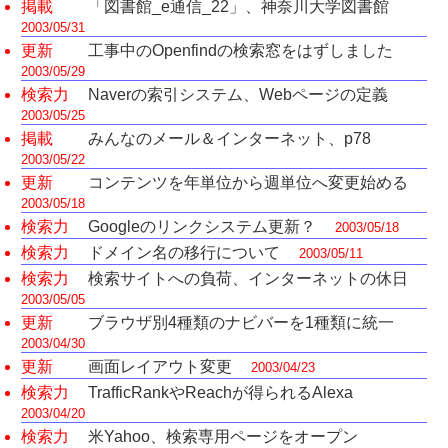
掲載
「図書館_e通信_22」、神奈川大学図書館
2003/05/31
更新
工事中のOpenfindの検索窓をはずしました
2003/05/29
検索力
Naverの索引システム、Webページの定義
2003/05/25
掲載
みんなのメール＆インターネット、p78
2003/05/22
更新
コンテンツを年単位から週単位へ変更始める
2003/05/18
検索力
Googleのリンクシステム更新？
2003/05/18
検索力
ドメイン名の移行について
2003/05/11
検索力
検索サイトへの負荷、インターネットの休日
2003/05/05
更新
ブラウザ別4種類のナビバーを1種類に統一
2003/04/30
更新
画面レイアウト変更
2003/04/23
検索力
TrafficRankやReachが得られるAlexa
2003/04/20
検索力
米Yahoo、検索専用ページをオープン