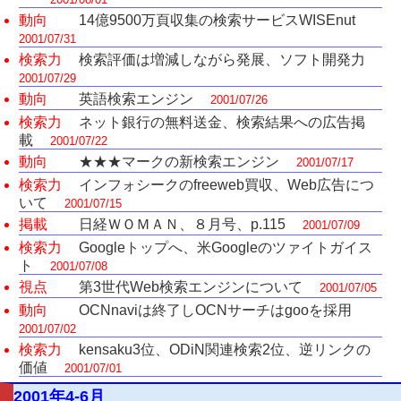
動向
14億9500万頁収集の検索サービスWISEnut
2001/07/31
検索力
検索評価は増減しながら発展、ソフト開発力
2001/07/29
動向
英語検索エンジン
2001/07/26
検索力
ネット銀行の無料送金、検索結果への広告掲
載
2001/07/22
動向
★★★マークの新検索エンジン
2001/07/17
検索力
インフォシークのfreeweb買収、Web広告につ
いて
2001/07/15
掲載
日経ＷＯＭＡＮ、８月号、p.115
2001/07/09
検索力
Googleトップへ、米Googleのツァイトガイス
ト
2001/07/08
視点
第3世代Web検索エンジンについて
2001/07/05
動向
OCNnaviは終了しOCNサーチはgooを採用
2001/07/02
検索力
kensaku3位、ODiN関連検索2位、逆リンクの
価値
2001/07/01
2001年4-6月