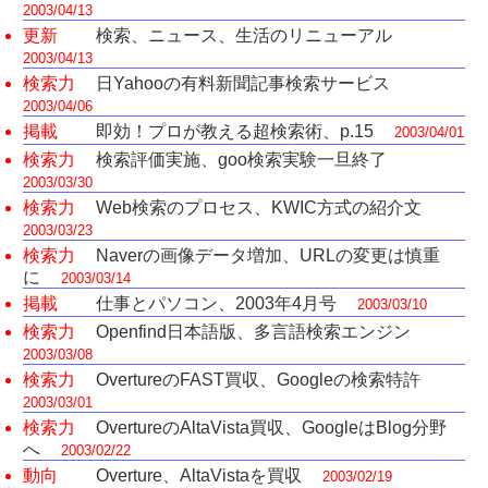
2003/04/13
更新
検索、ニュース、生活のリニューアル
2003/04/13
検索力
日Yahooの有料新聞記事検索サービス
2003/04/06
掲載
即効！プロが教える超検索術、p.15
2003/04/01
検索力
検索評価実施、goo検索実験一旦終了
2003/03/30
検索力
Web検索のプロセス、KWIC方式の紹介文
2003/03/23
検索力
Naverの画像データ増加、URLの変更は慎重
に
2003/03/14
掲載
仕事とパソコン、2003年4月号
2003/03/10
検索力
Openfind日本語版、多言語検索エンジン
2003/03/08
検索力
OvertureのFAST買収、Googleの検索特許
2003/03/01
検索力
OvertureのAltaVista買収、GoogleはBlog分野
へ
2003/02/22
動向
Overture、AltaVistaを買収
2003/02/19