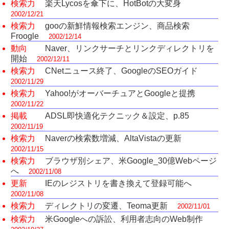
検索力
楽天Lycosを傘下に、HotBotの大変身
2002/12/21
検索力
gooの新鮮情報検索エンジン、商品検索
Froogle
2002/12/14
動向
Naver、リンクサーチとリンクディレクトリを
開始
2002/12/11
検索力
CNetニュース終了、GoogleのSEOガイド
2002/11/29
検索力
Yahoo!がオーバーチュアとGoogleと提携
2002/11/22
掲載
ADSL即快適化テクニック＆設定、p.85
2002/11/19
検索力
Naverの検索数増減、AltaVistaの更新
2002/11/15
検索力
ブラウザ別シェア、米Google_30億Webページ
へ
2002/11/08
更新
IEのレジストリを書き換えて登録可能へ
2002/11/08
検索力
ディレクトリの変遷、Teoma更新
2002/11/01
検索力
米Googleへの訴訟、利用者志向のWeb制作