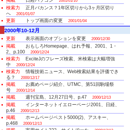
掲載
日経パソコン
2001/01/10
検索力
正月バカンス？1年区切りから3ヶ月区切り
へ
2001/01/07
更新
トップ画面の変更
2001/01/04
2000年10-12月
更新
表示画面のオプションを変更
2000/12/30
掲載
おもしろHomepage、はれ予報、2001、1・
2、p.100
2000/12/24
検索力
ExciteJのフレーズ検索、米検索は大幅増強
中
2000/12/24
検索力
情報技術ニュース、Web検索結果を評価でき
る？
2000/12/17
掲載
お薦めページ紹介、UTMC、第51回駒場祭
号
2000/12/14
掲載
週刊宝島、12月27日号、p.47
2000/12/13
掲載
インターネットイエローページ2001、日経、
p.46
2000/12/13
掲載
ホームページベスト5000(2)、アスキー、
p.468
2000/12/13