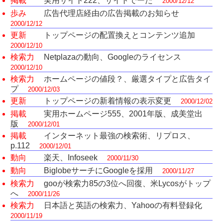
掲載
実用サイト222、サイトでーた
2000/12/12
歩み
広告代理店経由の広告掲載のお知らせ
2000/12/12
更新
トップページの配置換えとコンテンツ追加
2000/12/10
検索力
Netplazaの動向、Googleのライセンス
2000/12/10
検索力
ホームページの値段？、厳選タイプと広告タイ
プ
2000/12/03
更新
トップページの新着情報の表示変更
2000/12/02
掲載
実用ホームページ555、2001年版、成美堂出
版
2000/12/01
掲載
インターネット最強の検索術、リプロス、
p.112
2000/12/01
動向
楽天、Infoseek
2000/11/30
動向
BiglobeサーチにGoogleを採用
2000/11/27
検索力
gooが検索力85の3位へ回復、米Lycosがトップ
へ
2000/11/26
検索力
日本語と英語の検索力、Yahooの有料登録化
2000/11/19