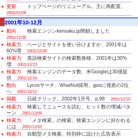
更新
トップページのリニューアル。主に再配置。
2002/01/08
2001年10-12月
動向
検索エンジンkensaku.jp閉鎖しました
2001/12/30
検索力
ページとサイトを使い分けますか、2001年は
60%増
2001/12/30
検索力
英語検索サイトの検索数推移、2001年は30%
増
2001/12/23
検索力
検索エンジンのデータ数、米Googleは30億提
供
2001/12/16
動向
Lycosサーチ、WiseNut採用。gooに僅差の2位
へ
2001/12/12
掲載
日経クリック、2002年1月号、p.98
2001/12/10
検索力
検索してニュースを読む、ヒット数の増減パタ
ーン
2001/12/09
検索力
「メタ検索」の検索、検索エンジンに好かれる
には
2001/12/02
検索力
自動型メタ検索、特別枠に設けた広告表示