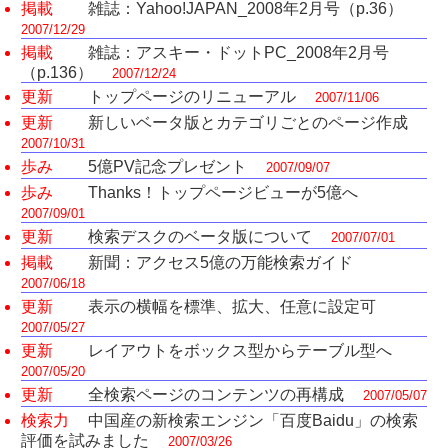
掲載
雑誌：Yahoo!JAPAN_2008年2月号（p.36）
2007/12/29
掲載
雑誌：アスキー・ドットPC_2008年2月号
（p.136）
2007/12/24
更新
トップページのリニューアル
2007/11/06
更新
新しいベータ版とカテゴリごとのページ作成
2007/10/31
歩み
5億PV記念プレゼント
2007/09/07
歩み
Thanks！トップページビューが5億へ
2007/09/01
更新
検索デスクのベータ版について
2007/07/01
掲載
新聞：アクセス5億の万能検索ガイド
2007/06/18
更新
表示の横幅を標準、拡大、任意に設定可
2007/05/27
更新
レイアウトをボックス型からテーブル型へ
2007/05/20
更新
全検索ページのコンテンツの再構成
2007/05/07
検索力
中国産の新検索エンジン「百度Baidu」の検索
評価を試みました
2007/03/26