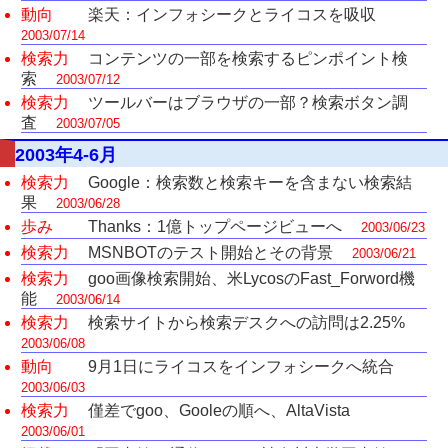
動向
楽天：インフォシークとライコスを吸収
2003/07/14
検索力
コンテンツの一部を検索するピンポイント検
索
2003/07/12
検索力
ツールバーはブラウザの一部？検索ボタン調
査
2003/07/05
2003年4-6月
検索力
Google：検索数と検索キーを含まない検索結
果
2003/06/28
歩み
Thanks：1億トップページビューへ
2003/06/23
検索力
MSNBOTのテスト開始とその背景
2003/06/21
検索力
goo画像検索開始、米LycosのFast_Forword機
能
2003/06/14
検索力
検索サイトから検索デスクへの訪問は2.25%
2003/06/08
動向
9月1日にライコスをインフォシークへ統合
2003/06/03
検索力
僅差でgoo、Gooleの順へ、AltaVista
2003/06/01