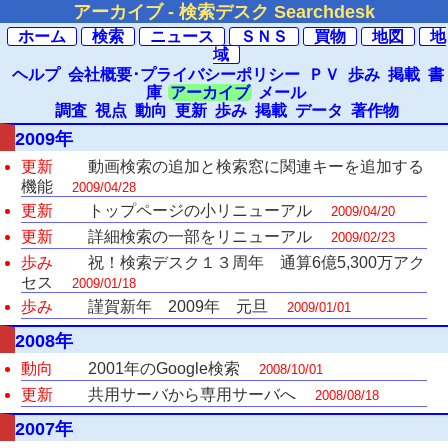
アーカイブ - 検索デスク Searchdesk
ホーム
検索
ニュース
ＳＮＳ
買物
地図
地
域
ヘルプ
会社概要･プライバシーポリシー
ＰＶ
歩み
掲載
書
庫
アーカイブ
メール
調査
視点
動向
更新
歩み
掲載
データ
著作物
2009年
更新
動画検索の追加と検索窓に関連キーを追加する
機能
2009/04/28
更新
トップページの小リニューアル
2009/04/20
更新
詳細検索の一部をリニューアル
2009/02/23
歩み
祝！検索デスク１３周年 通算6億5,300万アク
セス
2009/01/18
歩み
謹賀新年 2009年 元旦
2009/01/01
2008年
動向
2001年のGoogle検索
2008/10/01
更新
共用サーバから専用サーバへ
2008/08/18
2007年