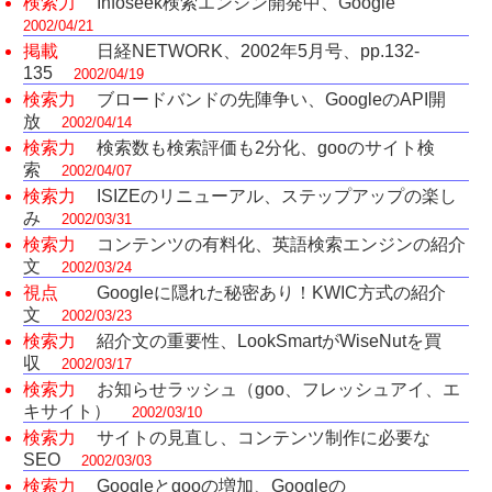
検索力
Infoseek検索エンジン開発中、Google
2002/04/21
掲載
日経NETWORK、2002年5月号、pp.132-
135
2002/04/19
検索力
ブロードバンドの先陣争い、GoogleのAPI開
放
2002/04/14
検索力
検索数も検索評価も2分化、gooのサイト検
索
2002/04/07
検索力
ISIZEのリニューアル、ステップアップの楽し
み
2002/03/31
検索力
コンテンツの有料化、英語検索エンジンの紹介
文
2002/03/24
視点
Googleに隠れた秘密あり！KWIC方式の紹介
文
2002/03/23
検索力
紹介文の重要性、LookSmartがWiseNutを買
収
2002/03/17
検索力
お知らせラッシュ（goo、フレッシュアイ、エ
キサイト）
2002/03/10
検索力
サイトの見直し、コンテンツ制作に必要な
SEO
2002/03/03
検索力
Googleとgooの増加、Googleの