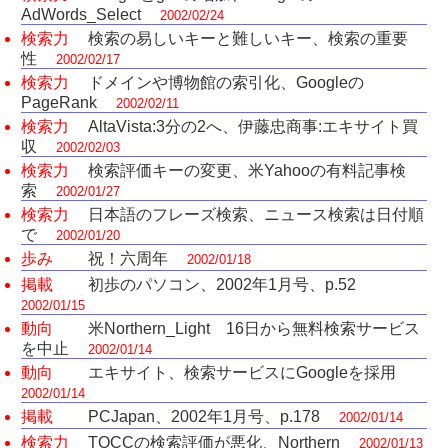
AdWords_Select
2002/02/24
検索力
検索の易しいキーと難しいキー、検索の重要
性
2002/02/17
検索力
ドメインや博物館の索引化、Googleの
PageRank
2002/02/11
検索力
AltaVista:3分の2へ、伊藤忠商事:エキサイト買
収
2002/02/03
検索力
検索評価キーの変更、米Yahooの有料記事検
索
2002/01/27
検索力
日本語のフレーズ検索、ニュース検索は日付順
で
2002/01/20
歩み
祝！六周年
2002/01/18
掲載
初歩のパソコン、2002年1月号、p.52
2002/01/15
動向
米Northern_Light 16日から無料検索サービス
を中止
2002/01/14
動向
エキサイト、検索サービスにGoogleを採用
2002/01/14
掲載
PCJapan、2002年1月号、p.178
2002/01/14
検索力
TOCCの検索評価が悪化、Northern
2002/01/13