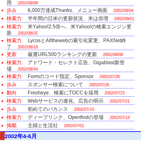
用
2002/09/08
歩み
6,000万達成Thanks、メニュー画面
2002/09/04
検索力
半年間の日米の更新状況、米は倍増
2002/09/01
検索力
米Yahoo!2.5倍へ、米Yahoo!の検索エンジン更
新
2002/08/25
検索力
LycosとAllthewebの索引化変更、PAXNet終
了
2002/08/18
更新
厳選URL500ランキングの更新
2002/08/08
検索力
アドワード・セレクト広告、Gigablast新登
場
2002/08/04
検索力
Formのコード指定、Sponsor
2002/07/28
歩み
スポンサー検索について
2002/07/26
動向
Fresheye、検索にTOCCを採用
2002/07/23
検索力
Webサービスの進化、広告の明示
2002/07/21
歩み
初めてのバカンス
2002/07/15
検索力
ディープリンク、Openfindの登場
2002/07/14
掲載
主婦と生活社
2002/07/01
2002年4-6月