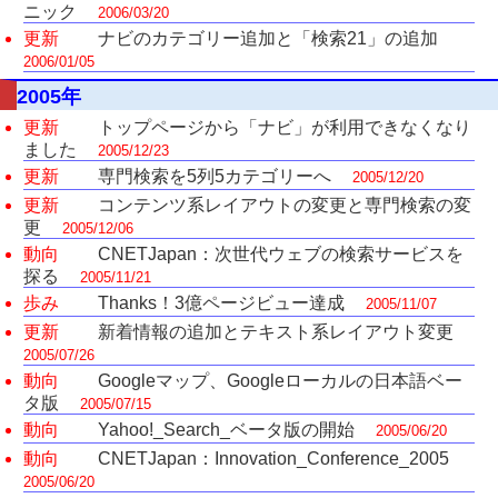
ニック
2006/03/20
更新
ナビのカテゴリー追加と「検索21」の追加
2006/01/05
2005年
更新
トップページから「ナビ」が利用できなくなり
ました
2005/12/23
更新
専門検索を5列5カテゴリーへ
2005/12/20
更新
コンテンツ系レイアウトの変更と専門検索の変
更
2005/12/06
動向
CNETJapan：次世代ウェブの検索サービスを
探る
2005/11/21
歩み
Thanks！3億ページビュー達成
2005/11/07
更新
新着情報の追加とテキスト系レイアウト変更
2005/07/26
動向
Googleマップ、Googleローカルの日本語ベー
タ版
2005/07/15
動向
Yahoo!_Search_ベータ版の開始
2005/06/20
動向
CNETJapan：Innovation_Conference_2005
2005/06/20