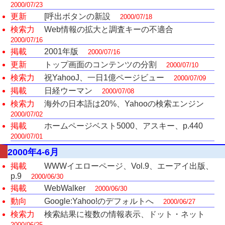
2000/07/23
更新
[呼出ボタンの新設
2000/07/18
検索力
Web情報の拡大と調査キーの不適合
2000/07/16
掲載
2001年版
2000/07/16
更新
トップ画面のコンテンツの分割
2000/07/10
検索力
祝YahooJ、一日1億ページビュー
2000/07/09
掲載
日経ウーマン
2000/07/08
検索力
海外の日本語は20%、Yahooの検索エンジン
2000/07/02
掲載
ホームページベスト5000、アスキー、p.440
2000/07/01
2000年4-6月
掲載
WWWイエローページ、Vol.9、エーアイ出版、
p.9
2000/06/30
掲載
WebWalker
2000/06/30
動向
Google:Yahoo!のデフォルトへ
2000/06/27
検索力
検索結果に複数の情報表示、ドット・ネット
2000/06/25