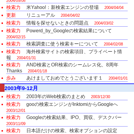
2004/05/08
検索力
米Yahoo!：新検索エンジンの登場
2004/04/04
更新
リニューアル
2004/04/02
検索力
情報を探せないときの問題点
2004/03/02
検索力
Powerd_by_Googleの検索結果について
2004/02/15
検索力
検索調査に使う検索キーについて
2004/02/08
検索力
海外検索サイトの検索項目、プライベート情
報
2004/01/31
検索力
AND検索とOR検索のシームレス化、8周年
Thanks
2004/01/18
歩み
あけましておめでとうございます１
2004/01/01
2003年9-12月
検索力
2003年のWeb検索のまとめ
2003/12/30
検索力
gooの検索エンジンがInktomiからGoogleへ
2003/12/01
検索力
Googleの検索結果、IPO、買収、デスクバー
2003/11/09
検索力
日本語だけの検索、検索オプションの設定