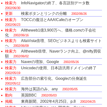
検索力
InfoNavigatorの終了、各言語別データ数
2002/06/30
更新
検索ボタンとリンクの分離
2002/06/26
検索力
TOCCの復活とAAA!Cafeのオープン
2002/06/23
検索力
Alltheweb1億3,900万へ、価格.comの子会社
化
2002/06/16
検索力
AltaVista倍増、SEOビジネスよりも検索サイト
へ
2002/06/09
検索力
Alltheweb倍増、Naverランク向上、@nifty買収
額
2002/06/02
検索力
Naverの増加、Google
2002/05/26
検索力
Unicodeの使用、日本語汎用ドメインの終了
2002/05/19
検索力
広告部分の索引化、Googleの分身誕生
2002/05/12
検索力
海外は英語のみ、any
2002/05/05
動向
英国BBC
2002/05/03
掲載
東商新聞、2002年4月25日、p.8
2002/04/25