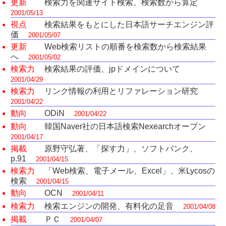
更新
検索力を関連サイト検索、検索数から算定
2001/05/13
視点
検索結果をもとにした日本語サーチエンジン評
価
2001/05/07
更新
Web検索リストの順番を検索数から検索結果
へ
2001/05/02
検索力
検索結果の評価、jpドメインについて
2001/04/29
検索力
リンク情報の利用とリファレーション研究
2001/04/22
動向
ODiN
2001/04/22
動向
韓国Naver社の日本語検索Nexearchオープン
2001/04/17
掲載
原野守弘著、「探す力」、ソフトバンク、
p.91
2001/04/15
検索力
「Web検索、電子メール、Excel」、米Lycosの
検索
2001/04/15
動向
OCN
2001/04/11
検索力
検索エンジンの開発、有料化の足音
2001/04/08
掲載
ＰＣ
2001/04/07