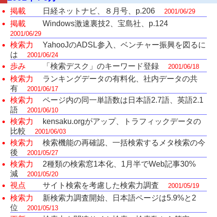
掲載
日経ネットナビ、８月号、p.206
2001/06/29
掲載
Windows激速裏技2、宝島社、p.124
2001/06/29
検索力
YahooJのADSL参入、ベンチャー振興を図るに
は
2001/06/24
歩み
「検索デスク」のキーワード登録
2001/06/18
検索力
ランキングデータの有料化、社内データの共
有
2001/06/17
検索力
ページ内の同一単語数は日本語2.7語、英語2.1
語
2001/06/10
検索力
kensaku.orgがアップ、トラフィックデータの
比較
2001/06/03
検索力
検索機能の再確認、一括検索するメタ検索の今
後
2001/05/27
検索力
2種類の検索窓1本化、1月半でWeb記事30%
減
2001/05/20
視点
サイト検索を考慮した検索力調査
2001/05/19
検索力
新検索力調査開始、日本語ページは5.9%と2
位
2001/05/13