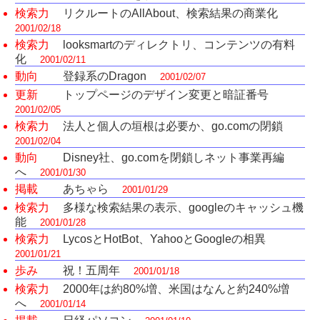
検索力
リクルートのAllAbout、検索結果の商業化
2001/02/18
検索力
looksmartのディレクトリ、コンテンツの有料
化
2001/02/11
動向
登録系のDragon
2001/02/07
更新
トップページのデザイン変更と暗証番号
2001/02/05
検索力
法人と個人の垣根は必要か、go.comの閉鎖
2001/02/04
動向
Disney社、go.comを閉鎖しネット事業再編
へ
2001/01/30
掲載
あちゃら
2001/01/29
検索力
多様な検索結果の表示、googleのキャッシュ機
能
2001/01/28
検索力
LycosとHotBot、YahooとGoogleの相異
2001/01/21
歩み
祝！五周年
2001/01/18
検索力
2000年は約80%増、米国はなんと約240%増
へ
2001/01/14