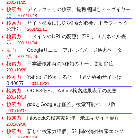
2001/11/25
検索力
ディレクトリの検索、提携期間もドッグイヤー
に
2001/11/18
検索力
サイト検索にはOR検索が必要、トラフィック
の計測
2001/11/11
検索力
ドメインやURLの変更は不利、サムネイル表
示
2001/11/04
動向
Googleリニューアルしイメージ検索ベータ
版
2001/10/29
検索力
日本語検索時の5種類のキー、更新頻度
2001/10/28
検索力
Yahoo!で検索すると、世界のWebサイトは
8,400万
2001/10/21
検索力
ODiN3倍へ、Yahoo!検索結果表示の変更
2001/10/14
検索力
gooとGoogleは僅差、検索可能ページ数
2001/10/07
検索力
Infoseekの検索数処理、米エキサイト倒産
2001/09/30
検索力
新しい検索力評価、5年間の海外検索エンジ
ン
2001/09/24