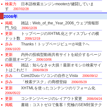
検索力
日本語検索エンジンmooterが健闘していま
す
2007/02/28
2006年
掲載
雑誌：Web_of_the_Year_2006_ウェブ情報部
門_5位
2006/12/29
更新
トップページのXHTML化とディスプレイの横
ドット数
2006/12/19
歩み
Thanks！トップページビューが4億？へ
2006/10/20
更新
内外の投稿型動画共有サイトを紹介するページ
の新規オープン
2006/10/06
掲載
雑誌：知らなきゃ大損！最新オモシロ検索サイ
トはこれだ！
2006/09/29
歩み
Core2Duoパソコンの自作とVista
2006/09/12
歩み
「検索デスク」の商標登録
2006/05/29
更新
XHTMLを使ったコンテンツのリフォーム化
2006/05/22
更新
コンテンツページのレイアウト変更
2006/04/24
掲載
書籍：コストゼロで集客！究極のSEM対策テク