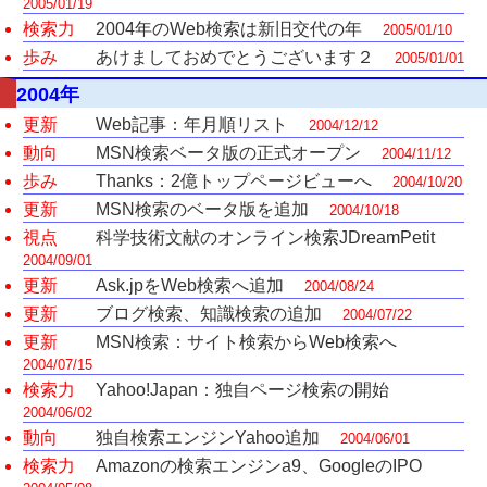
2005/01/19
検索力
2004年のWeb検索は新旧交代の年
2005/01/10
歩み
あけましておめでとうございます２
2005/01/01
2004年
更新
Web記事：年月順リスト
2004/12/12
動向
MSN検索ベータ版の正式オープン
2004/11/12
歩み
Thanks：2億トップページビューへ
2004/10/20
更新
MSN検索のベータ版を追加
2004/10/18
視点
科学技術文献のオンライン検索JDreamPetit
2004/09/01
更新
Ask.jpをWeb検索へ追加
2004/08/24
更新
ブログ検索、知識検索の追加
2004/07/22
更新
MSN検索：サイト検索からWeb検索へ
2004/07/15
検索力
Yahoo!Japan：独自ページ検索の開始
2004/06/02
動向
独自検索エンジンYahoo追加
2004/06/01
検索力
Amazonの検索エンジンa9、GoogleのIPO