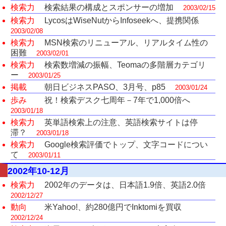
検索力
検索結果の構成とスポンサーの増加
2003/02/15
検索力
LycosはWiseNutからInfoseekへ、提携関係
2003/02/08
検索力
MSN検索のリニューアル、リアルタイム性の
困難
2003/02/01
検索力
検索数増減の振幅、Teomaの多階層カテゴリ
ー
2003/01/25
掲載
朝日ビジネスPASO、3月号、p85
2003/01/24
歩み
祝！検索デスク七周年－7年で1,000倍へ
2003/01/18
検索力
英単語検索上の注意、英語検索サイトは停
滞？
2003/01/18
検索力
Google検索評価でトップ、文字コードについ
て
2003/01/11
2002年10-12月
検索力
2002年のデータは、日本語1.9倍、英語2.0倍
2002/12/27
動向
米Yahoo!、約280億円でInktomiを買収
2002/12/24