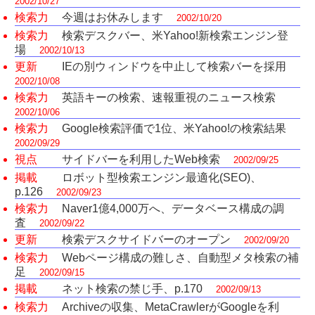
2002/10/27
検索力
今週はお休みします
2002/10/20
検索力
検索デスクバー、米Yahoo!新検索エンジン登
場
2002/10/13
更新
IEの別ウィンドウを中止して検索バーを採用
2002/10/08
検索力
英語キーの検索、速報重視のニュース検索
2002/10/06
検索力
Google検索評価で1位、米Yahoo!の検索結果
2002/09/29
視点
サイドバーを利用したWeb検索
2002/09/25
掲載
ロボット型検索エンジン最適化(SEO)、
p.126
2002/09/23
検索力
Naver1億4,000万へ、データベース構成の調
査
2002/09/22
更新
検索デスクサイドバーのオープン
2002/09/20
検索力
Webページ構成の難しさ、自動型メタ検索の補
足
2002/09/15
掲載
ネット検索の禁じ手、p.170
2002/09/13
検索力
Archiveの収集、MetaCrawlerがGoogleを利