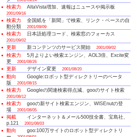
検索力
AltaVista増加、速報はニュースや掲示板
2001/09/16
検索力
全国紙を「新聞」で検索、リンク・ベースの自
動分類
2001/09/09
検索力
日本語処理コード、検索窓のフォーカス
2001/09/02
更新
新コンテンツのサービス開始
2001/09/02
検索力
5月よりよい検索エンジン、AOL3倍、Excite変
更
2001/08/26
更新
デザイン変更
2001/08/20
動向
Google:ロボット型ディレクトリーのベータ
版
2001/08/15
検索力
Googleの関連検索得点減、gooのサイト検索
2001/08/12
検索力
gooの新サイト検索エンジン、WISEnutの登
場
2001/08/05
掲載
インターネット＆メール500技全書、宝島社、
p.121
2001/08/03
動向
goo:100万サイトのロボット型ディレクトリ
ー
2001/08/01