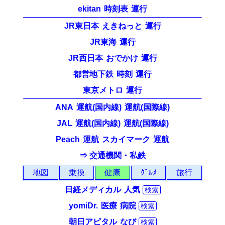
ekitan
時刻表
運行
JR東日本
えきねっと
運行
JR東海
運行
JR西日本
おでかけ
運行
都営地下鉄
時刻
運行
東京メトロ
運行
ANA
運航(国内線)
運航(国際線)
JAL
運航(国内線)
運航(国際線)
Peach
運航
スカイマーク
運航
⇒ 交通機関・私鉄
地図
乗換
健康
ｸﾞﾙﾒ
旅行
日経メディカル
人気
検索
yomiDr.
医療
病院
検索
朝日アピタル
なび
検索