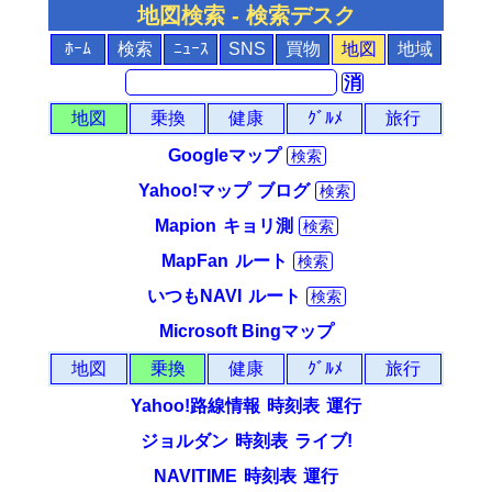
地図検索 - 検索デスク
ﾎｰﾑ
検索
ﾆｭｰｽ
SNS
買物
地図
地域
消
地図
乗換
健康
ｸﾞﾙﾒ
旅行
Googleマップ
検索
Yahoo!マップ
ブログ
検索
Mapion
キョリ測
検索
MapFan
ルート
検索
いつもNAVI
ルート
検索
Microsoft Bingマップ
地図
乗換
健康
ｸﾞﾙﾒ
旅行
Yahoo!路線情報
時刻表
運行
ジョルダン
時刻表
ライブ!
NAVITIME
時刻表
運行