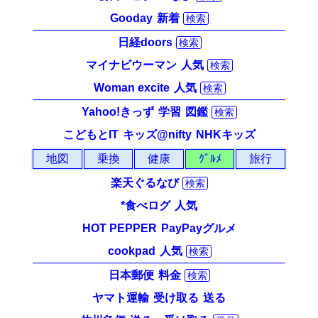
Gooday
新着
検索
日経doors
検索
マイナビウーマン
人気
検索
Woman excite
人気
検索
Yahoo!きっず
学習
図鑑
検索
こどもとIT
キッズ@nifty
NHKキッズ
地図
乗換
健康
ｸﾞﾙﾒ
旅行
楽天ぐるなび
検索
*食べログ
人気
HOT PEPPER
PayPayグルメ
cookpad
人気
検索
日本郵便
料金
検索
ヤマト運輸
受け取る
送る