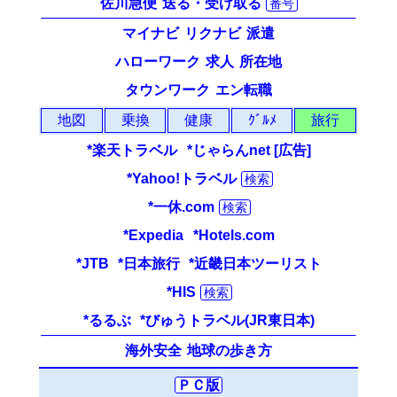
佐川急便
送る・受け取る
番号
マイナビ
リクナビ
派遣
ハローワーク
求人
所在地
タウンワーク
エン転職
地図
乗換
健康
ｸﾞﾙﾒ
旅行
*楽天トラベル
*じゃらんnet [広告]
*Yahoo!トラベル
検索
*一休.com
検索
*Expedia
*Hotels.com
*JTB
*日本旅行
*近畿日本ツーリスト
*HIS
検索
*るるぶ
*びゅうトラベル(JR東日本)
海外安全
地球の歩き方
ＰＣ版